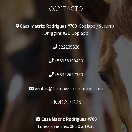
CONTACTO
Casa matriz: Rodriguez #760. Copiapo / Sucursal:
Ohiggins #21. Copiapo
522239520
+56958300433
+56432647383
ventas@farmavetlosmancos.com
HORARIOS
Casa Matriz Rodriguez #760
Lunes a viernes: 08:30 a 19:30