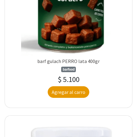
barf gulach PERRO lata 400gr
barfood
$ 5.100
Agregar al carro