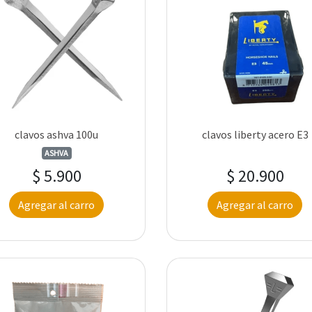
clavos ashva 100u
clavos liberty acero E3
ASHVA
$ 5.900
$ 20.900
Agregar al carro
Agregar al carro