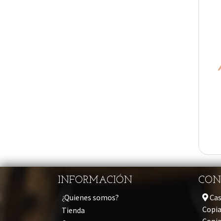
INFORMACIÓN
CON
¿Quienes somos?
Cas
Copia
Tienda
Copi