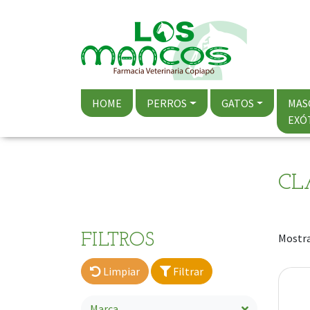
HOME
PERROS
GATOS
MAS
EXÓ
CL
FILTROS
Mostra
Limpiar
Filtrar
Marca