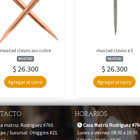
mustad clavos asv cobre
mustad clavos e3
MUSTAD
MUSTAD
$ 26.300
$ 26.300
Agregar al carro
Agregar al carro
TACTO
HORARIOS
a matriz: Rodriguez #760.
Casa Matriz Rodriguez #76
po / Sucursal: Ohiggins #21.
Lunes a viernes: 08:30 a 19:30
apo
Sábado: 10:00 a 18:30