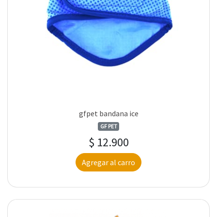
gfpet bandana ice
GF PET
$ 12.900
Agregar al carro