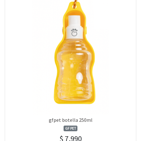
gfpet botella 250ml
GF PET
$ 7.990