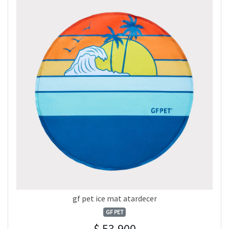
gf pet ice mat atardecer
GF PET
$ 53.900