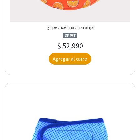
gf pet ice mat naranja
GF PET
$ 52.990
Agregar al carro