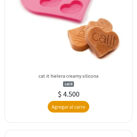
cat it hielera creamy silicona
cat it
$ 4.500
Agregar al carro