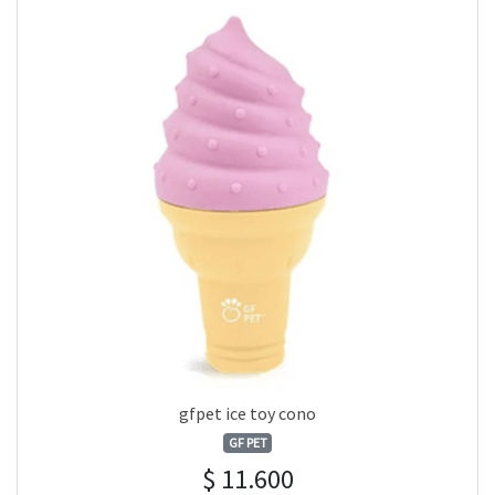
gfpet ice toy cono
GF PET
$ 11.600