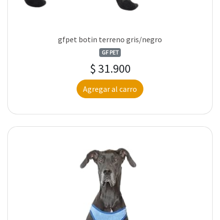
gfpet botin terreno gris/negro
GF PET
$ 31.900
Agregar al carro