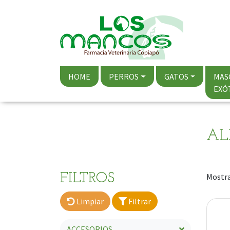
HOME
PERROS
GATOS
MAS
EXÓ
AL
FILTROS
Mostra
Limpiar
Filtrar
ACCESORIOS