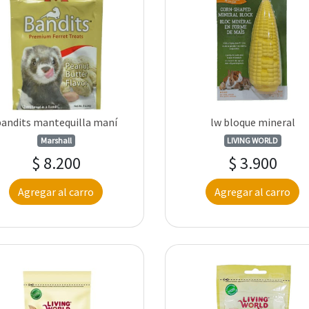
bandits mantequilla maní
lw bloque mineral
Marshall
LIVING WORLD
$ 8.200
$ 3.900
Agregar al carro
Agregar al carro