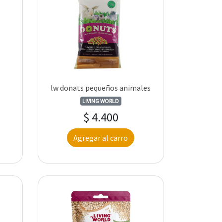
lw donats pequeños animales
LIVING WORLD
$ 4.400
Agregar al carro