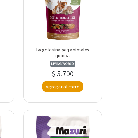
lw golosina peq animales
quinoa
LIVING WORLD
$ 5.700
Agregar al carro