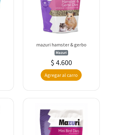
mazuri hamster & gerbo
Mazuri
$ 4.600
Agregar al carro