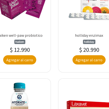
aiken well-paw probiotico
holliday enzimax
haiken
holliday
$ 12.990
$ 20.990
Agregar al carro
Agregar al carro