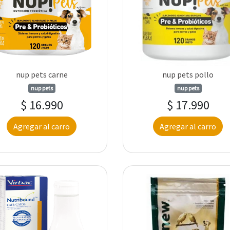
nup pets carne
nup pets pollo
nup pets
nup pets
$ 16.990
$ 17.990
Agregar al carro
Agregar al carro