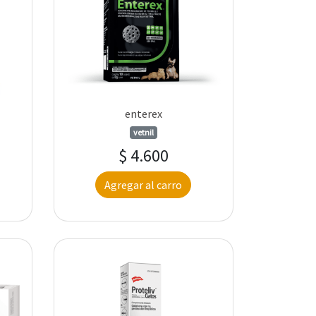
enterex
vetnil
$ 4.600
Agregar al carro