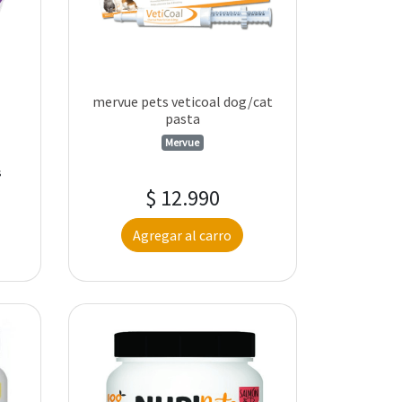
mervue pets veticoal dog/cat
pasta
Mervue
s
$ 12.990
Agregar al carro