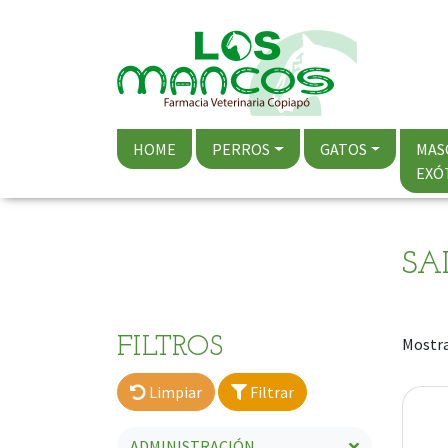
HOME
PERROS
GATOS
MAS
EXÓ
SA
FILTROS
Mostra
Limpiar
Filtrar
ADMINISTRACIÓN