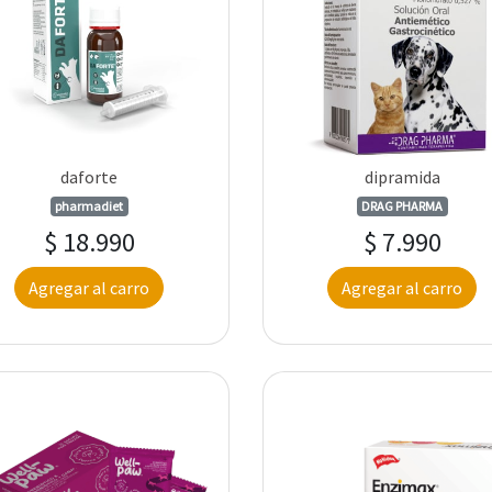
daforte
dipramida
pharmadiet
DRAG PHARMA
$ 18.990
$ 7.990
Agregar al carro
Agregar al carro