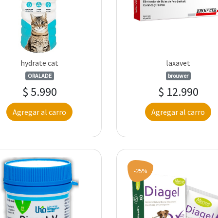
hydrate cat
laxavet
ORALADE
brouwer
$ 5.990
$ 12.990
Agregar al carro
Agregar al carro
-25%