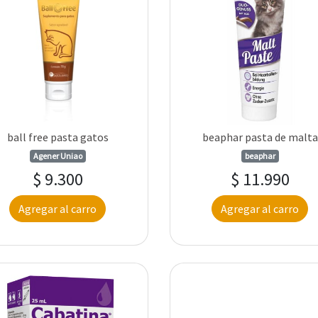
ball free pasta gatos
beaphar pasta de malta
Agener Uniao
beaphar
$ 9.300
$ 11.990
Agregar al carro
Agregar al carro