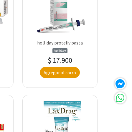
holliday proteliv pasta
holliday
$ 17.900
Agregar al carro