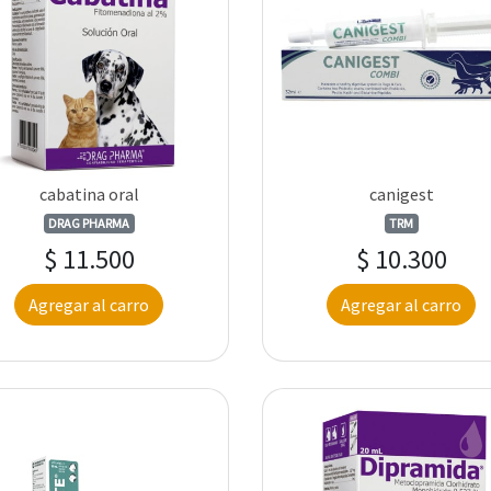
cabatina oral
canigest
DRAG PHARMA
TRM
$ 11.500
$ 10.300
Agregar al carro
Agregar al carro