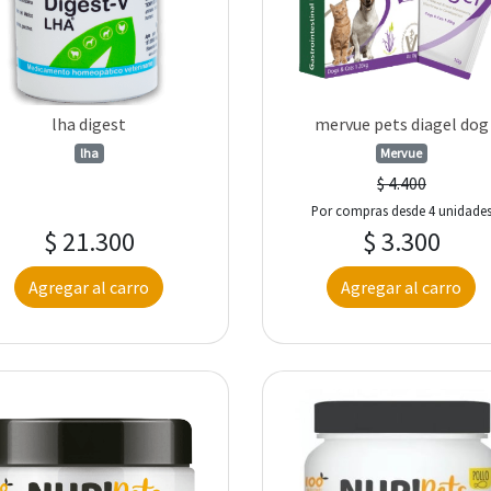
lha digest
mervue pets diagel dog
lha
Mervue
$ 4.400
Por compras desde 4 unidade
$ 21.300
$ 3.300
Agregar al carro
Agregar al carro