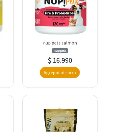
nup pets salmon
nup pets
$ 16.990
Agregar al carro