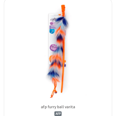
afp furry ball varita
AFP