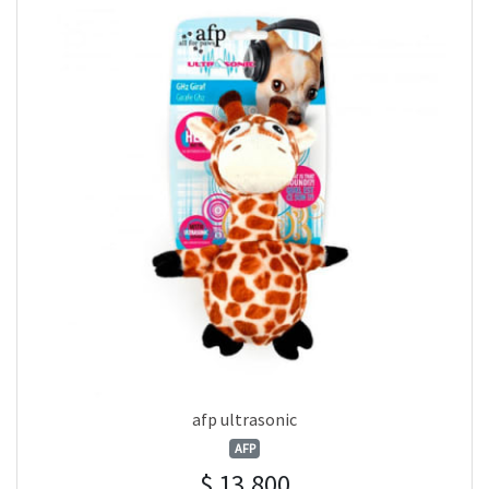
afp ultrasonic
AFP
$ 13.800