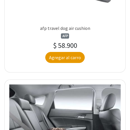
afp travel dog air cushion
AFP
$ 58.900
Agregar al carro