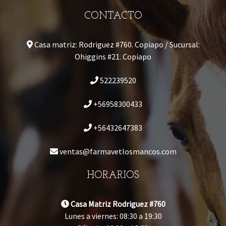
CONTACTO
Casa matriz: Rodriguez #760. Copiapo / Sucursal:
Ohiggins #21. Copiapo
522239520
+56958300433
+56432647383
ventas@farmavetlosmancos.com
HORARIOS
Casa Matriz Rodriguez #760
Lunes a viernes: 08:30 a 19:30