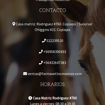
CONTACTO
Casa matriz: Rodriguez #760. Copiapo / Sucursal:
Ohiggins #21. Copiapo
522239520
+56958300433
+56432647383
ventas@farmavetlosmancos.com
HORARIOS
Casa Matriz Rodriguez #760
Lunes a viernes: 08:30 a 19:30