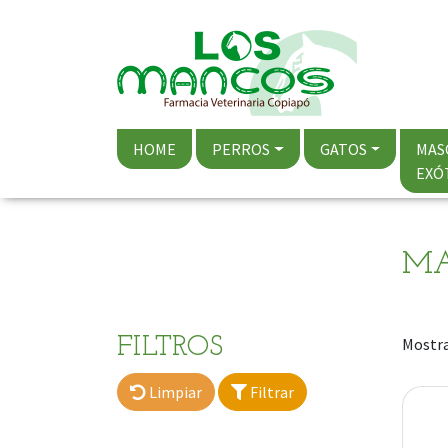
HOME
PERROS
GATOS
MAS
EXÓ
MA
FILTROS
Mostra
Limpiar
Filtrar