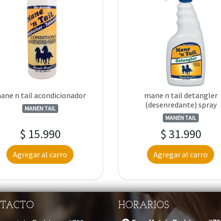
ane n tail acondicionador
mane n tail detangler
(desenredante) spray
MANEN TAIL
MANEN TAIL
$ 15.990
$ 31.990
Agregar al carro
Agregar al carro
TACTO
HORARIOS