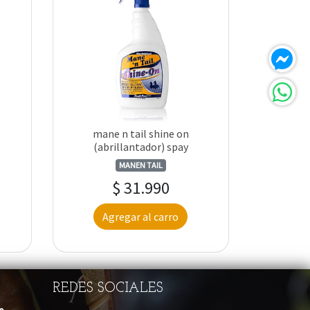
mane n tail shine on
(abrillantador) spay
MANEN TAIL
$ 31.990
Agregar al carro
REDES SOCIALES