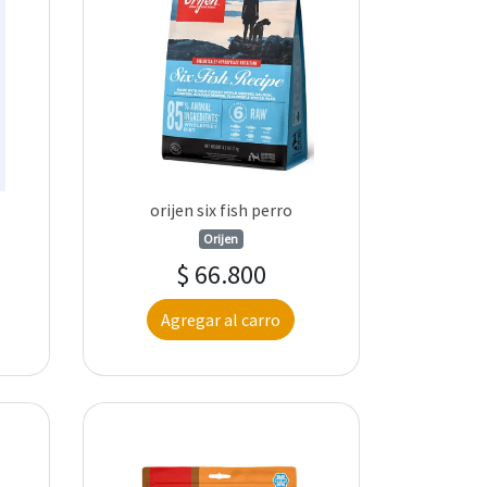
orijen six fish perro
Orijen
$ 66.800
Agregar al carro