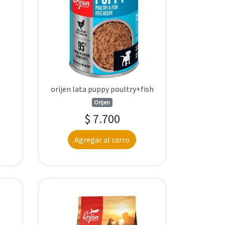
orijen lata puppy poultry+fish
Orijen
$ 7.700
Agregar al carro