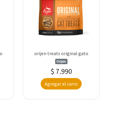
ro
orijen treats original gato
Orijen
$ 7.990
Agregar al carro