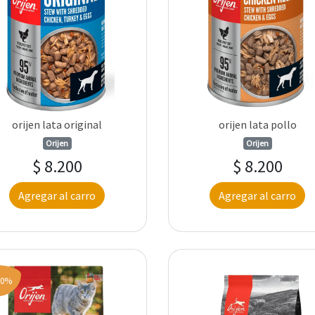
orijen lata original
orijen lata pollo
Orijen
Orijen
$ 8.200
$ 8.200
Agregar al carro
Agregar al carro
10%