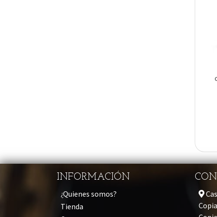
INFORMACIÓN
CON
¿Quienes somos?
Cas
Copia
Tienda
Copi