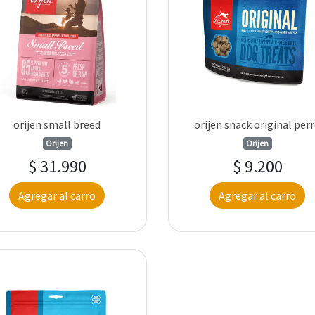
orijen small breed
orijen snack original per
Orijen
Orijen
$ 31.990
$ 9.200
Agregar al carro
Agregar al carro