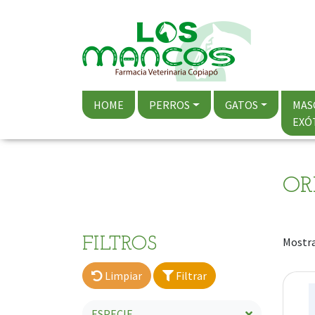
HOME
PERROS
GATOS
MAS
EXÓ
OR
FILTROS
Mostra
Limpiar
Filtrar
ESPECIE