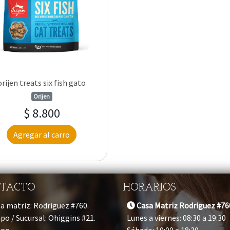
orijen treats six fish gato
Orijen
$ 8.800
Agregar al carro
TACTO
HORARIOS
a matriz: Rodriguez #760.
Casa Matriz Rodriguez #76
po / Sucursal: Ohiggins #21.
Lunes a viernes: 08:30 a 19:30
apo
Sábado: 10:00 a 18:30