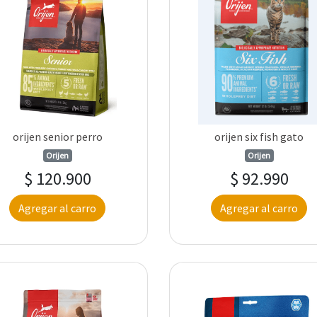
orijen senior perro
orijen six fish gato
Orijen
Orijen
$ 120.900
$ 92.990
Agregar al carro
Agregar al carro