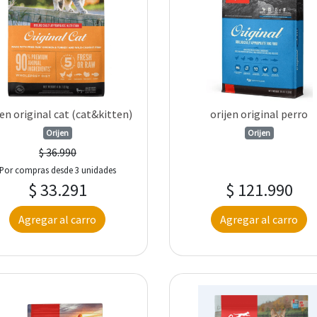
jen original cat (cat&kitten)
orijen original perro
Orijen
Orijen
$ 36.990
Por compras desde 3 unidades
$ 33.291
$ 121.990
Agregar al carro
Agregar al carro