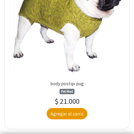
body postqx pug
Pet Med
$ 21.000
Agregar al carro