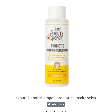
skouts honor shampoo probiotico madre selva
skouts honor