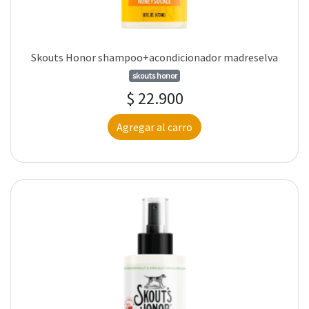
Skouts Honor shampoo+acondicionador madreselva
skouts honor
$ 22.900
Agregar al carro