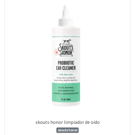
skouts honor limpiador de oido
skouts honor