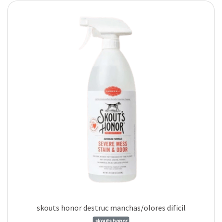
skouts honor destruc manchas/olores dificil
skouts honor