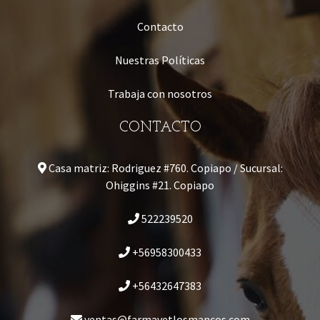
Contacto
Nuestras Políticas
Trabaja con nosotros
CONTACTO
Casa matriz: Rodriguez #760. Copiapo / Sucursal:
Ohiggins #21. Copiapo
522239520
+56958300433
+56432647383
ventas@farmavetlosmancos.com